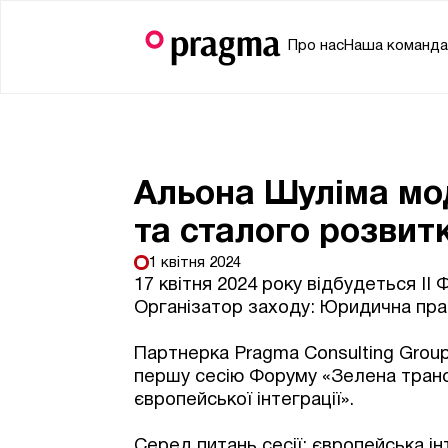
Про нас
Наша команд
Альона Шуліма мод
та сталого розвит
1 квітня 2024
17 квітня 2024 року відбудеться ІІ 
Організатор заходу: Юридична пра
Партнерка Pragma Consulting Grou
першу сесію Форуму «Зелена транс
європейської інтеграції».
Серед питань сесії: європейська ін