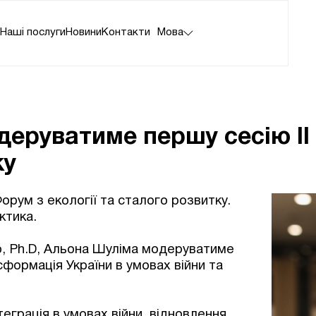
а
Наші послуги
Новини
Контакти
Мова
еруватиме першу сесію II 
ку
Форум з екології та сталого розвитку.
ктика.
p, Ph.D, Альона Шуліма модеруватиме
формація України в умовах війни та
теграція в умовах війни, відновлення