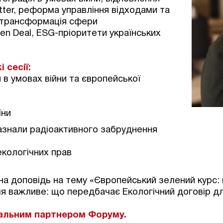
etter, реформа управління відходами та
; трансформація сфери
en Deal, ESG-пріоритети українських
 сесії:
в умовах війни та європейської
їни
азнали радіоактивного забруднення
екологічних прав
на доповідь на тему «Європейський зелений курс:
ля важливе: що передбачає Екологічний договір дл
ральним партнером Форуму.