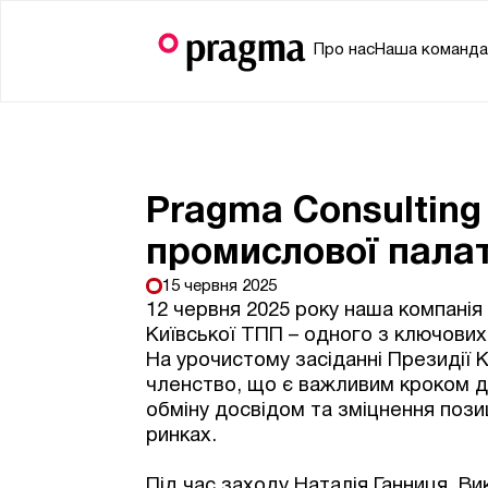
Про нас
Наша команд
Pragma Consulting
промислової палат
15 червня 2025
12 червня 2025 року наша компанія
Київської ТПП – одного з ключових
На урочистому засіданні Президії
членство, що є важливим кроком 
обміну досвідом та зміцнення пози
ринках.
Під час заходу Наталія Ганниця, В