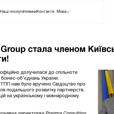
а
Наші послуги
Новини
Контакти
Мова
 Group стала членом Київсь
и!
 офіційно долучилася до спільноти
 бізнес-об’єднань України.
 КТПП нам було вручено Свідоцтво про
для подальшого розвитку партнерств,
цій на українському і міжнародному
иконавча директорка Pragma Consulting